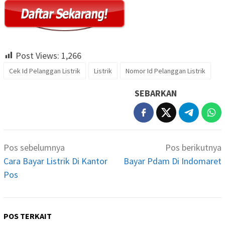
Post Views:
1,266
Cek Id Pelanggan Listrik
Listrik
Nomor Id Pelanggan Listrik
SEBARKAN
Navigasi
Pos sebelumnya
Pos berikutnya
pos
Cara Bayar Listrik Di Kantor
Bayar Pdam Di Indomaret
Pos
POS TERKAIT