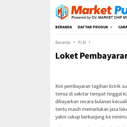
Loncat
ke
konten
BERANDA
DAFTAR PRODUK
CAR
Beranda
PLN
Loket Pembayaran
Kini pembayaran tagihan listrik s
temui di sekitar tempat tinggal k
dibayarkan secara bulanan kecual
tentu masih memerlukan jasa lok
yakni cukup berkunjung ke minima