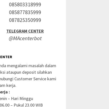
085803318999
085877835999
087825350999
TELEGRAM CENTER
@MAcenterbot
CENTER
anda mengalami masalah dalam
ksi ataupun deposit silahkan
ubungi Customer Service kami
am kerja.
erja :
enin – Hari Minggu
06.00 – Pukul 23.00 WIB