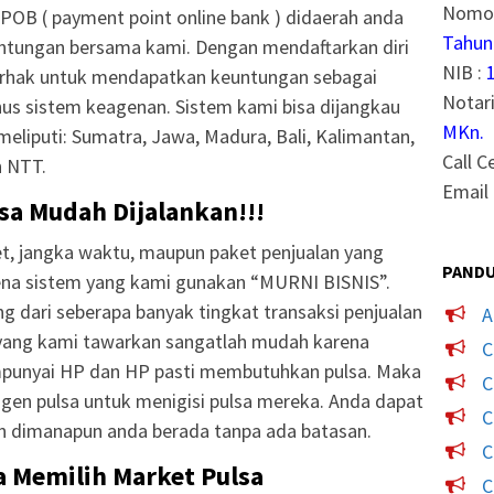
Nomor
POB ( payment point online bank ) didaerah anda
Tahun
ntungan bersama kami. Dengan mendaftarkan diri
NIB :
erhak untuk mendapatkan keuntungan sebagai
Notari
onus sistem keagenan. Sistem kami bisa dijangkau
MKn.
meliputi: Sumatra, Jawa, Madura, Bali, Kalimantan,
Call C
n NTT.
Email 
lsa Mudah Dijalankan!!!
t, jangka waktu, maupun paket penjualan yang
PANDU
ena sistem yang kami gunakan “MURNI BISNIS”.
g dari seberapa banyak tingkat transaksi penjualan
A
a yang kami tawarkan sangatlah mudah karena
C
punyai HP dan HP pasti membutuhkan pulsa. Maka
C
gen pulsa untuk menigisi pulsa mereka. Anda dapat
C
n dimanapun anda berada tanpa ada batasan.
C
 Memilih Market Pulsa
C