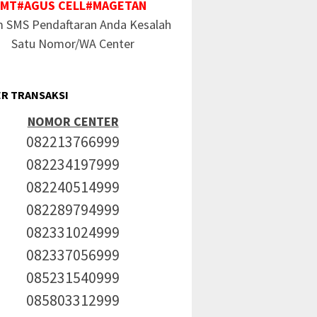
MT#AGUS CELL#MAGETAN
m SMS Pendaftaran Anda Kesalah
Satu Nomor/WA Center
R TRANSAKSI
NOMOR CENTER
082213766999
082234197999
082240514999
082289794999
082331024999
082337056999
085231540999
085803312999