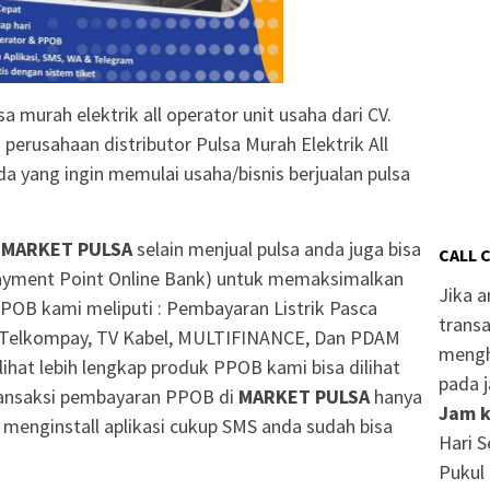
a murah elektrik all operator unit usaha dari CV.
usahaan distributor Pulsa Murah Elektrik All
 yang ingin memulai usaha/bisnis berjualan pulsa
a
MARKET PULSA
selain menjual pulsa anda juga bisa
CALL 
yment Point Online Bank) untuk memaksimalkan
Jika 
POB kami meliputi : Pembayaran Listrik Pasca
transa
, Telkompay, TV Kabel, MULTIFINANCE, Dan PDAM
mengh
ihat lebih lengkap produk PPOB kami bisa dilihat
pada j
nsaksi pembayaran PPOB di
MARKET PULSA
hanya
Jam k
 menginstall aplikasi cukup SMS anda sudah bisa
Hari S
Pukul 