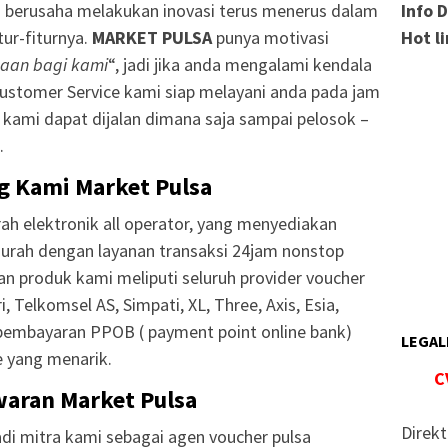
Info 
u berusaha melakukan inovasi terus menerus dalam
Hot l
ur-fiturnya.
MARKET PULSA
punya motivasi
aan bagi kami
“, jadi jika anda mengalami kendala
Customer Service kami siap melayani anda pada jam
i kami dapat dijalan dimana saja sampai pelosok –
.
g Kami Market Pulsa
ah elektronik all operator, yang menyediakan
murah dengan layanan transaksi 24jam nonstop
nan produk kami meliputi seluruh provider voucher
, Telkomsel AS, Simpati, XL, Three, Axis, Esia,
pembayaran PPOB ( payment point online bank)
LEGAL
 yang menarik.
C
aran Market Pulsa
Direkt
i mitra kami sebagai agen voucher pulsa