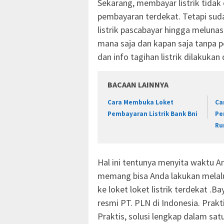
Sekarang, membayar listrik tidak 
pembayaran terdekat. Tetapi sudah
listrik pascabayar hingga melunasi 
mana saja dan kapan saja tanpa p
dan info tagihan listrik dilakuka
BACAAN LAINNYA
Cara Membuka Loket
Ca
Pembayaran Listrik Bank Bni
Pe
Ru
Hal ini tentunya menyita waktu A
memang bisa Anda lakukan melalui
ke loket loket listrik terdekat .Ba
resmi PT. PLN di Indonesia. Pra
Praktis, solusi lengkap dalam sat