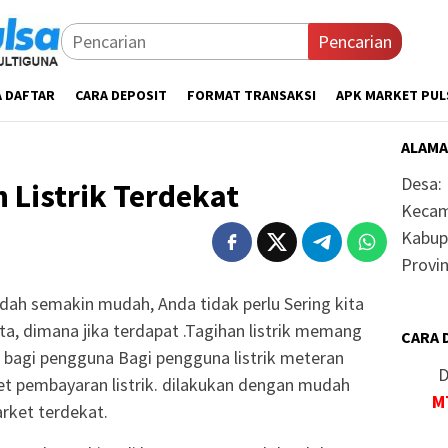
Pencarian
A DAFTAR
CARA DEPOSIT
FORMAT TRANSAKSI
APK MARKET PUL
ALAMA
Desa:
 Listrik Terdekat
Kecam
Kabup
Provin
udah semakin mudah, Anda tidak perlu Sering kita
ita, dimana jika terdapat .Tagihan listrik memang
CARA 
i bagi pengguna Bagi pengguna listrik meteran
D
et pembayaran listrik. dilakukan dengan mudah
M
rket terdekat.