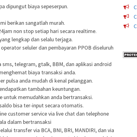
npa dipungut biaya sepeserpun.
C
C
mi berikan sangatlah murah.
C
4jam non stop setiap hari secara realtime.
yang lengkap dan selalu terjaga.
a operator seluler dan pembayaran PPOB diseluruh
ia sms, telegram, gtalk, BBM, dan aplikasi android
 menghemat biaya transaksi anda.
er pulsa anda mudah di kenal pelanggan.
mendapatkan tambahan keuntungan.
de untuk memudahkan anda bertransaksi.
saldo bisa ter-input secara otomatis.
ne customer service via live chat dan telephone
ala dalam bertransaksi
lalui transfer via BCA, BNI, BRI, MANDIRI, dan via