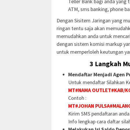
Teller Bank bagi anda yang 
ATM, sms banking, phone ban
Dengan Sisitem Jaringan yang mu
ringan tentu saja akan memudahk
memudahkan anda untuk mencari
dengan sistem komisi markup yan
untuk memperloleh keutungan ya
3 Langkah Mu
Mendaftar Menjadi Agen Pu
Untuk mendaftar Silahkan Ke
MT#NAMA OUTLET#KAB/K
Contoh :
MT#JOHAN PULSA#MALAN
Kirim SMS pendaftaran anda 
Info lengkap cara daftar sil
Melakukan Isi Saldo Deposi