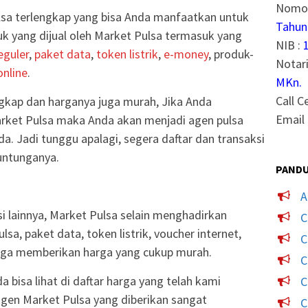
Nomor
sa terlengkap yang bisa Anda manfaatkan untuk
Tahun
 yang dijual oleh Market Pulsa termasuk yang
NIB :
eguler
,
paket data
,
token listrik
,
e-money
, produk-
Notari
nline
.
MKn.
Call C
gkap dan harganya juga murah, Jika Anda
Email 
rket Pulsa maka Anda akan menjadi agen pulsa
a. Jadi tunggu apalagi, segera daftar dan transaksi
untunganya.
PANDU
A
si lainnya, Market Pulsa selain menghadirkan
C
sa, paket data, token listrik, voucher internet,
C
uga memberikan harga yang cukup murah.
C
 bisa lihat di daftar harga yang telah kami
C
agen Market Pulsa yang diberikan sangat
C