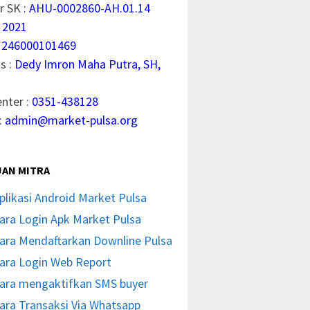
 SK :
AHU-0002860-AH.01.14
 2021
1246000101469
s :
Dedy Imron Maha Putra, SH,
enter :
0351-438128
:
admin@market-pulsa.org
AN MITRA
plikasi Android Market Pulsa
ara Login Apk Market Pulsa
ara Mendaftarkan Downline Pulsa
ara Login Web Report
ara mengaktifkan SMS buyer
ara Transaksi Via Whatsapp