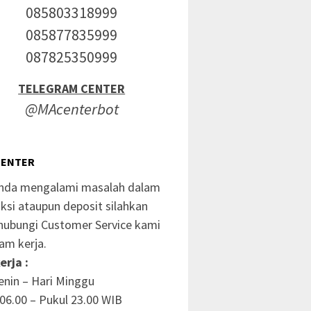
085803318999
085877835999
087825350999
TELEGRAM CENTER
@MAcenterbot
CENTER
anda mengalami masalah dalam
ksi ataupun deposit silahkan
ubungi Customer Service kami
am kerja.
erja :
enin – Hari Minggu
06.00 – Pukul 23.00 WIB