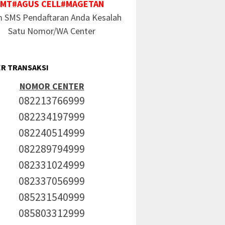
MT#AGUS CELL#MAGETAN
m SMS Pendaftaran Anda Kesalah
Satu Nomor/WA Center
R TRANSAKSI
NOMOR CENTER
082213766999
082234197999
082240514999
082289794999
082331024999
082337056999
085231540999
085803312999