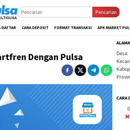
Pencarian
A DAFTAR
CARA DEPOSIT
FORMAT TRANSAKSI
APK MARKET PUL
ALAMA
Desa:
artfren Dengan Pulsa
Kecam
Kabup
Provin
CARA 
D
M