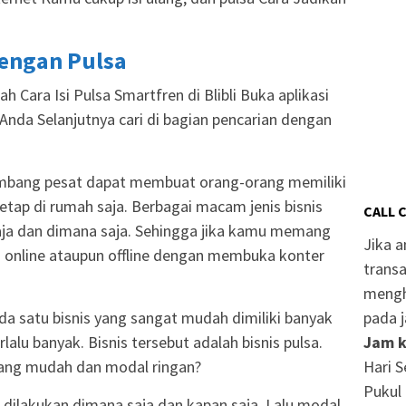
Dengan Pulsa
h Cara Isi Pulsa Smartfren di Blibli Buka aplikasi
l Anda Selanjutnya cari di bagian pencarian dengan
rkembang pesat dapat membuat orang-orang memiliki
tap di rumah saja. Berbagai macam jenis bisnis
CALL 
 saja dan dimana saja. Sehingga jika kamu memang
Jika 
s online ataupun offline dengan membuka konter
transa
mengh
pada j
 ada satu bisnis yang sangat mudah dimiliki banyak
Jam k
alu banyak. Bisnis tersebut adalah bisnis pulsa.
Hari S
yang mudah dan modal ringan?
Pukul 
a dilakukan dimana saja dan kapan saja. Lalu modal