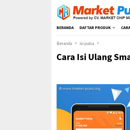
Loncat
ke
konten
BERANDA
DAFTAR PRODUK
CAR
Beranda
isi pulsa
Cara Isi Ulang Sm