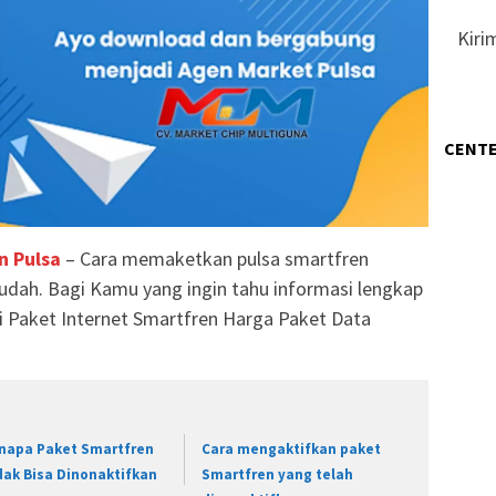
Kiri
CENTE
n Pulsa
– Cara memaketkan pulsa smartfren
udah. Bagi Kamu yang ingin tahu informasi lengkap
ri Paket Internet Smartfren Harga Paket Data
napa Paket Smartfren
Cara mengaktifkan paket
dak Bisa Dinonaktifkan
Smartfren yang telah