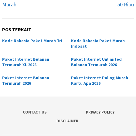
Murah
50 Ribu
POS TERKAIT
Kode Rahasia Paket Murah Tri
Kode Rahasia Paket Murah
Indosat
Paket Internet Bulanan
Paket Internet Unlimited
Termurah XL 2026
Bulanan Termurah 2026
Paket Internet Bulanan
Paket Internet Paling Murah
Termurah 2026
Kartu Apa 2026
CONTACT US
PRIVACY POLICY
DISCLAIMER