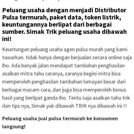
Peluang usaha dengan menjadi Distributor
Pulsa termurah, paket data, token listrik,
keuntungannya berlipat dari berbagai
sumber. Simak Trik peluang usaha dibawah
ini!
Keuntungan peluang usaha agen pulsa murah yang kami
tawarkan. tidak hanya dengan berjualan secara online saja
lho. Ada banyak jalan mendapat tambahan penghasilan
asalkan mitra tahu caranya, caranya begini mitra bisa
memperoleh penghasilan tambahan lumayan besar dari
berbagai macam cara, dan juga bisa memperoleh bonus
hasil yang berlipat ganda lho. Tentu saja asalkan tahu trik
dan tips nya, Simak yuk dibawah TRIK nya dibawah ini.!!
Peluang usaha jual pulsa termurah ke konsumen
langsung!