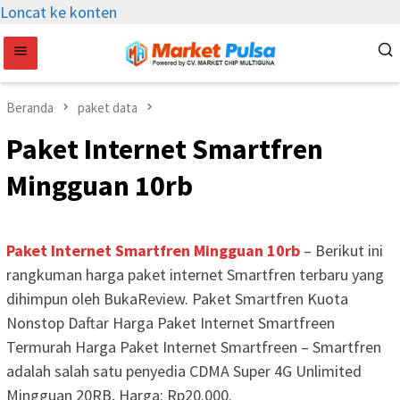
Loncat ke konten
Beranda
paket data
Paket Internet Smartfren
Mingguan 10rb
Paket Internet Smartfren Mingguan 10rb
– Berikut ini
rangkuman harga paket internet Smartfren terbaru yang
dihimpun oleh BukaReview. Paket Smartfren Kuota
Nonstop Daftar Harga Paket Internet Smartfreen
Termurah Harga Paket Internet Smartfreen – Smartfren
adalah salah satu penyedia CDMA Super 4G Unlimited
Mingguan 20RB, Harga: Rp20.000.