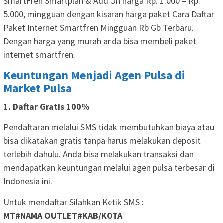
SmartFren Smartplan & Add On harga Rp. 1.000 – Rp.
5.000, mingguan dengan kisaran harga paket Cara Daftar
Paket Internet Smartfren Mingguan Rb Gb Terbaru.
Dengan harga yang murah anda bisa membeli paket
internet smartfren.
Keuntungan Menjadi Agen Pulsa di
Market Pulsa
1. Daftar Gratis 100%
Pendaftaran melalui SMS tidak membutuhkan biaya atau
bisa dikatakan gratis tanpa harus melakukan deposit
terlebih dahulu. Anda bisa melakukan transaksi dan
mendapatkan keuntungan melalui agen pulsa terbesar di
Indonesia ini.
Untuk mendaftar Silahkan Ketik SMS :
MT#NAMA OUTLET#KAB/KOTA