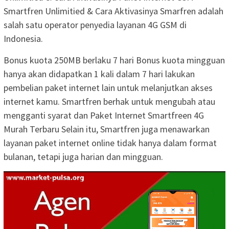
Smartfren Unlimitied & Cara Aktivasinya Smarfren adalah
salah satu operator penyedia layanan 4G GSM di
Indonesia.
Bonus kuota 250MB berlaku 7 hari Bonus kuota mingguan
hanya akan didapatkan 1 kali dalam 7 hari lakukan
pembelian paket internet lain untuk melanjutkan akses
internet kamu. Smartfren berhak untuk mengubah atau
mengganti syarat dan Paket Internet Smartfreen 4G
Murah Terbaru Selain itu, Smartfren juga menawarkan
layanan paket internet online tidak hanya dalam format
bulanan, tetapi juga harian dan mingguan.