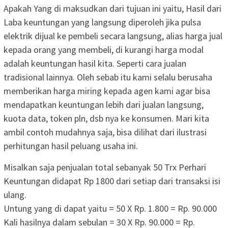
Apakah Yang di maksudkan dari tujuan ini yaitu, Hasil dari
Laba keuntungan yang langsung diperoleh jika pulsa
elektrik dijual ke pembeli secara langsung, alias harga jual
kepada orang yang membeli, di kurangi harga modal
adalah keuntungan hasil kita. Seperti cara jualan
tradisional lainnya. Oleh sebab itu kami selalu berusaha
memberikan harga miring kepada agen kami agar bisa
mendapatkan keuntungan lebih dari jualan langsung,
kuota data, token pln, dsb nya ke konsumen. Mari kita
ambil contoh mudahnya saja, bisa dilihat dari ilustrasi
perhitungan hasil peluang usaha ini.
Misalkan saja penjualan total sebanyak 50 Trx Perhari
Keuntungan didapat Rp 1800 dari setiap dari transaksi isi
ulang.
Untung yang di dapat yaitu =
50 X Rp. 1.800
=
Rp. 90.000
Kali hasilnya dalam sebulan =
30 X Rp. 90.000
=
Rp.