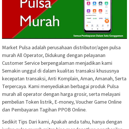
Market Pulsa adalah perusahaan distributor/agen pulsa
murah All Operator, Didukung dengan pelayanan
Customer Service berpengalaman menjadikan kami
Semakin unggul di dalam kualitas transaksi khususnya
kecepatan transaksi, Anti Komplain, Aman, Amanah, Serta
Terpercaya. Kami menyediakan berbagai produk Pulsa
murah all operator dengan harga grosir, serta melayani
pembelian Token listrik, E-money, Voucher Game Online
dan Pembayaran Tagihan PPOB Online.
Sedikit Tips Dari kami, Apakah anda tahu, hanya dengan