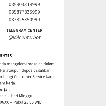
085803318999
085877835999
087825350999
TELEGRAM CENTER
@MAcenterbot
CENTER
anda mengalami masalah dalam
ksi ataupun deposit silahkan
ubungi Customer Service kami
am kerja.
erja :
enin – Hari Minggu
06.00 – Pukul 23.00 WIB