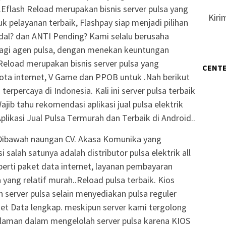
Eflash Reload merupakan bisnis server pulsa yang
Kiri
uk pelayanan terbaik, Flashpay siap menjadi pilihan
ndal? dan ANTI Pending? Kami selalu berusaha
bagi agen pulsa, dengan menekan keuntungan
Reload merupakan bisnis server pulsa yang
CENTE
uota internet, V Game dan PPOB untuk .Nah berikut
 terpercaya di Indonesia. Kali ini server pulsa terbaik
jib tahu rekomendasi aplikasi jual pulsa elektrik
plikasi Jual Pulsa Termurah dan Terbaik di Android..
 Dibawah naungan CV. Akasa Komunika yang
salah satunya adalah distributor pulsa elektrik all
perti paket data internet, layanan pembayaran
ang relatif murah..Reload pulsa terbaik. Kios
server pulsa selain menyediakan pulsa reguler
et Data lengkap. meskipun server kami tergolong
laman dalam mengelolah server pulsa karena KIOS