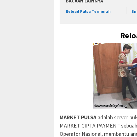
BACAAN LAINNYA
Reload Pulsa Termurah
Sn
Relo
MARKET PULSA
adalah server puls
MARKET CIPTA PAYMENT sebuah per
Operator Nasional, membantu anda