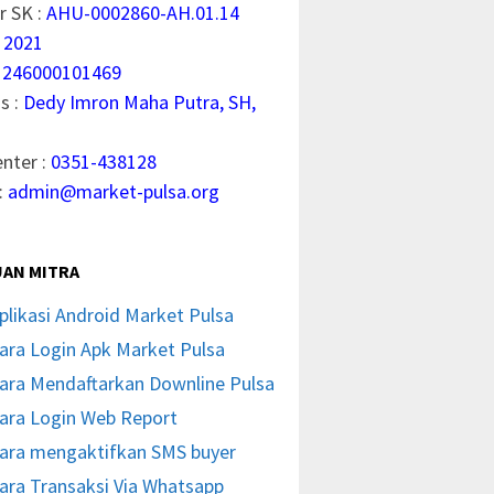
 SK :
AHU-0002860-AH.01.14
 2021
1246000101469
s :
Dedy Imron Maha Putra, SH,
enter :
0351-438128
:
admin@market-pulsa.org
AN MITRA
plikasi Android Market Pulsa
ara Login Apk Market Pulsa
ara Mendaftarkan Downline Pulsa
ara Login Web Report
ara mengaktifkan SMS buyer
ara Transaksi Via Whatsapp