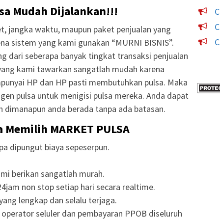
lsa Mudah Dijalankan!!!
C
C
t, jangka waktu, maupun paket penjualan yang
C
ena sistem yang kami gunakan “MURNI BISNIS”.
g dari seberapa banyak tingkat transaksi penjualan
a yang kami tawarkan sangatlah mudah karena
punyai HP dan HP pasti membutuhkan pulsa. Maka
gen pulsa untuk menigisi pulsa mereka. Anda dapat
n dimanapun anda berada tanpa ada batasan.
a Memilih MARKET PULSA
npa dipungut biaya sepeserpun.
mi berikan sangatlah murah.
4jam non stop setiap hari secara realtime.
yang lengkap dan selalu terjaga.
a operator seluler dan pembayaran PPOB diseluruh