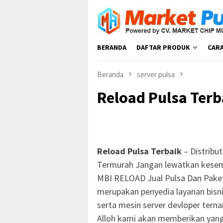
Loncat
ke
konten
BERANDA
DAFTAR PRODUK
CAR
Beranda
server pulsa
Reload Pulsa Terb
Reload Pulsa Terbaik
– Distribu
Termurah Jangan lewatkan kesem
MBI RELOAD Jual Pulsa Dan Pake
merupakan penyedia layanan bisni
serta mesin server devloper tern
Alloh kami akan memberikan yang 