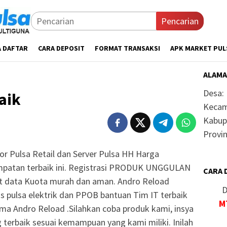
Pencarian
A DAFTAR
CARA DEPOSIT
FORMAT TRANSAKSI
APK MARKET PUL
ALAMA
Desa:
aik
Kecam
Kabup
Provin
tor Pulsa Retail dan Server Pulsa HH Harga
patan terbaik ini. Registrasi PRODUK UNGGULAN
CARA 
t data Kuota murah dan aman. Andro Reload
D
s pulsa elektrik dan PPOB bantuan Tim IT terbaik
M
ama Andro Reload .Silahkan coba produk kami, insya
terbaik sesuai kemampuan yang kami miliki. Inilah