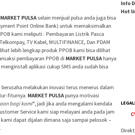
Info 
Hot l
a
MARKET PULSA
selain menjual pulsa anda juga bisa
yment Point Online Bank) untuk memaksimalkan
POB kami meliputi : Pembayaran Listrik Pasca
, Telkompay, TV Kabel, MULTIFINANCE, Dan PDAM
ihat lebih lengkap produk PPOB kami bisa dilihat
nsaksi pembayaran PPOB di
MARKET PULSA
hanya
 menginstall aplikasi cukup SMS anda sudah bisa
u berusaha melakukan inovasi terus menerus dalam
ur-fiturnya.
MARKET PULSA
punya motivasi
LEGAL
aan bagi kami
“, jadi jika anda mengalami kendala
Customer Service kami siap melayani anda pada jam
C
i kami dapat dijalan dimana saja sampai pelosok –
.
Direkt