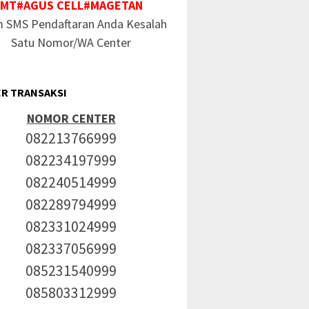
MT#AGUS CELL#MAGETAN
m SMS Pendaftaran Anda Kesalah
Satu Nomor/WA Center
R TRANSAKSI
NOMOR CENTER
082213766999
082234197999
082240514999
082289794999
082331024999
082337056999
085231540999
085803312999