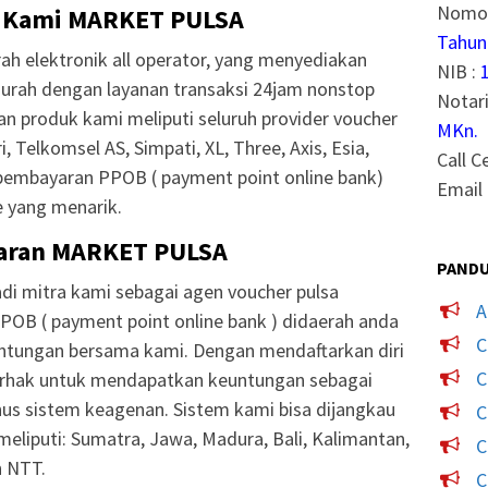
Nomor
 Kami MARKET PULSA
Tahun
ah elektronik all operator, yang menyediakan
NIB :
murah dengan layanan transaksi 24jam nonstop
Notari
nan produk kami meliputi seluruh provider voucher
MKn.
, Telkomsel AS, Simpati, XL, Three, Axis, Esia,
Call C
pembayaran PPOB ( payment point online bank)
Email 
 yang menarik.
aran MARKET PULSA
PANDU
i mitra kami sebagai agen voucher pulsa
A
POB ( payment point online bank ) didaerah anda
C
ntungan bersama kami. Dengan mendaftarkan diri
C
erhak untuk mendapatkan keuntungan sebagai
onus sistem keagenan. Sistem kami bisa dijangkau
C
meliputi: Sumatra, Jawa, Madura, Bali, Kalimantan,
C
n NTT.
C