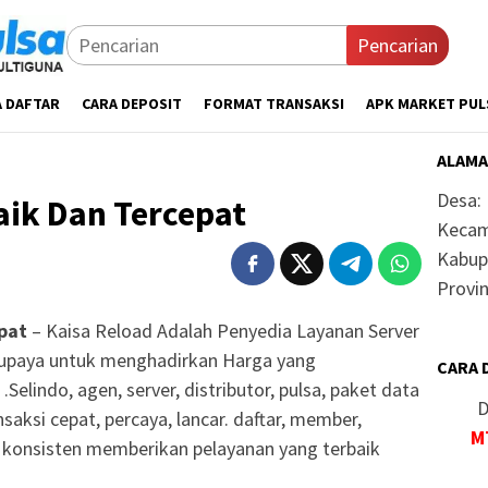
Pencarian
A DAFTAR
CARA DEPOSIT
FORMAT TRANSAKSI
APK MARKET PUL
ALAMA
Desa:
aik Dan Tercepat
Kecam
Kabup
Provin
pat
– Kaisa Reload Adalah Penyedia Layanan Server
erupaya untuk menghadirkan Harga yang
CARA 
Selindo, agen, server, distributor, pulsa, paket data
D
nsaksi cepat, percaya, lancar. daftar, member,
M
u konsisten memberikan pelayanan yang terbaik