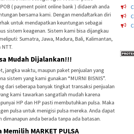
POB ( payment point online bank ) didaerah anda
C
ntungan bersama kami. Dengan mendaftarkan diri
C
erhak untuk mendapatkan keuntungan sebagai
C
onus sistem keagenan. Sistem kami bisa dijangkau
meliputi: Sumatra, Jawa, Madura, Bali, Kalimantan,
n NTT.
lsa Mudah Dijalankan!!!
t, jangka waktu, maupun paket penjualan yang
ena sistem yang kami gunakan “MURNI BISNIS”.
g dari seberapa banyak tingkat transaksi penjualan
a yang kami tawarkan sangatlah mudah karena
punyai HP dan HP pasti membutuhkan pulsa. Maka
gen pulsa untuk menigisi pulsa mereka. Anda dapat
n dimanapun anda berada tanpa ada batasan.
a Memilih MARKET PULSA