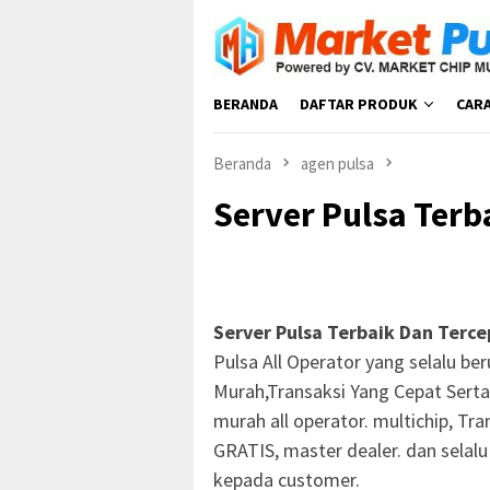
Loncat
ke
konten
BERANDA
DAFTAR PRODUK
CAR
Beranda
agen pulsa
Server Pulsa Terb
Server Pulsa Terbaik Dan Terce
Pulsa All Operator yang selalu b
Murah,Transaksi Yang Cepat Serta .
murah all operator. multichip, Tra
GRATIS, master dealer. dan selal
kepada customer.