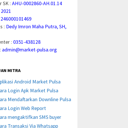
 SK :
AHU-0002860-AH.01.14
 2021
1246000101469
s :
Dedy Imron Maha Putra, SH,
enter :
0351-438128
:
admin@market-pulsa.org
AN MITRA
plikasi Android Market Pulsa
ara Login Apk Market Pulsa
ara Mendaftarkan Downline Pulsa
ara Login Web Report
ara mengaktifkan SMS buyer
ara Transaksi Via Whatsapp