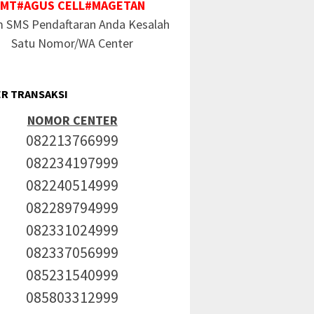
MT#AGUS CELL#MAGETAN
m SMS Pendaftaran Anda Kesalah
Satu Nomor/WA Center
R TRANSAKSI
NOMOR CENTER
082213766999
082234197999
082240514999
082289794999
082331024999
082337056999
085231540999
085803312999