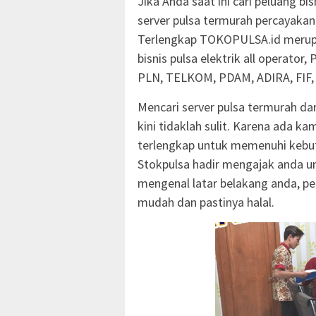
Jika Anda saat ini cari peluang b
server pulsa termurah percayakan
Terlengkap TOKOPULSA.id merupak
bisnis pulsa elektrik all operator
PLN, TELKOM, PDAM, ADIRA, FIF, 
Mencari server pulsa termurah da
kini tidaklah sulit. Karena ada k
terlengkap untuk memenuhi kebut
Stokpulsa hadir mengajak anda u
mengenal latar belakang anda, pen
mudah dan pastinya halal.