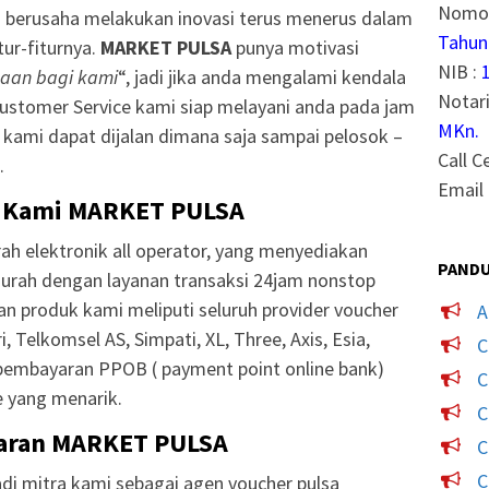
Nomor
u berusaha melakukan inovasi terus menerus dalam
Tahun
ur-fiturnya.
MARKET PULSA
punya motivasi
NIB :
aan bagi kami
“, jadi jika anda mengalami kendala
Notari
Customer Service kami siap melayani anda pada jam
MKn.
i kami dapat dijalan dimana saja sampai pelosok –
Call C
.
Email 
 Kami MARKET PULSA
ah elektronik all operator, yang menyediakan
PANDU
murah dengan layanan transaksi 24jam nonstop
nan produk kami meliputi seluruh provider voucher
A
, Telkomsel AS, Simpati, XL, Three, Axis, Esia,
C
pembayaran PPOB ( payment point online bank)
C
 yang menarik.
C
aran MARKET PULSA
C
C
i mitra kami sebagai agen voucher pulsa