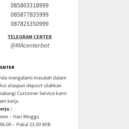
085803318999
085877835999
087825350999
TELEGRAM CENTER
@MAcenterbot
CENTER
anda mengalami masalah dalam
ksi ataupun deposit silahkan
ubungi Customer Service kami
am kerja.
erja :
enin – Hari Minggu
06.00 – Pukul 23.00 WIB