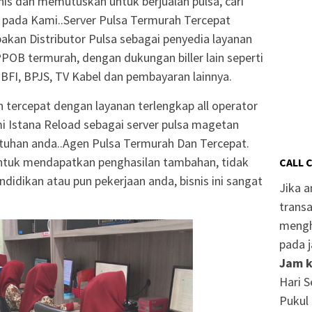
isnis dan memutuskan untuk berjualan pulsa, cari
 pada Kami..Server Pulsa Termurah Tercepat
an Distributor Pulsa sebagai penyedia layanan
, PPOB termurah, dengan dukungan biller lain seperti
BFI, BPJS, TV Kabel dan pembayaran lainnya.
n tercepat dengan layanan terlengkap all operator
ami Istana Reload sebagai server pulsa magetan
uhan anda..Agen Pulsa Termurah Dan Tercepat.
ntuk mendapatkan penghasilan tambahan, tidak
CALL 
didikan atau pun pekerjaan anda, bisnis ini sangat
Jika 
transa
mengh
pada j
Jam k
Hari S
Pukul 